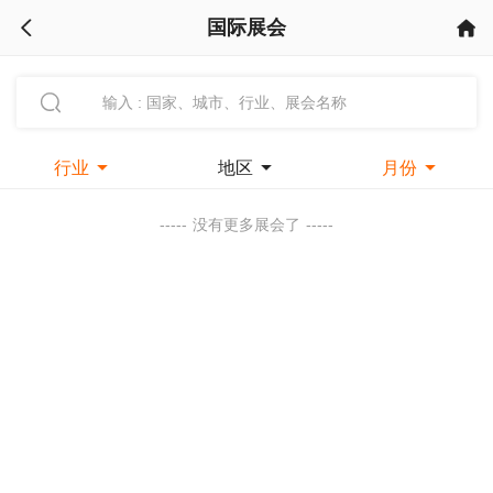
国际展会



行业

地区

月份

-----
没有更多展会了
-----