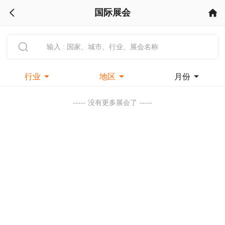
国际展会



行业

地区

月份

-----
没有更多展会了
-----