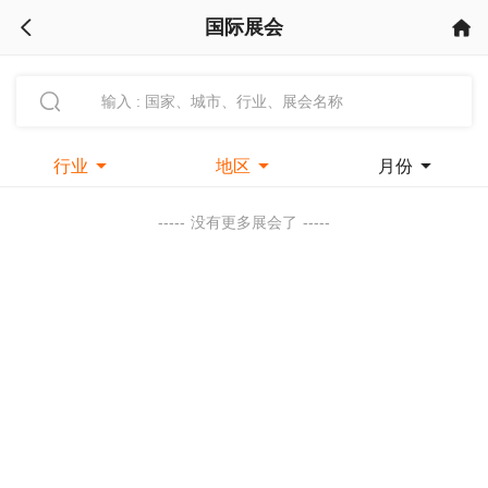
国际展会



行业

地区

月份

-----
没有更多展会了
-----