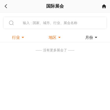
国际展会



行业

地区

月份

-----
没有更多展会了
-----