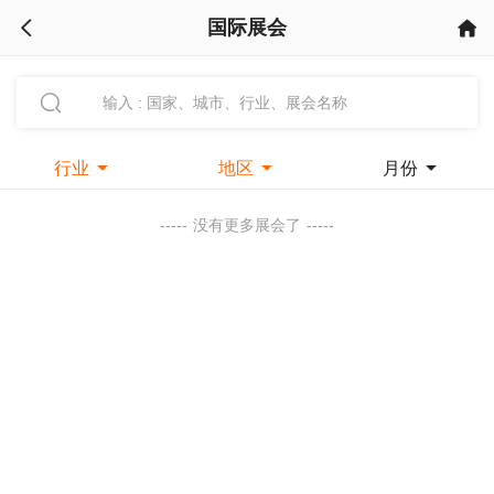
国际展会



行业

地区

月份

-----
没有更多展会了
-----