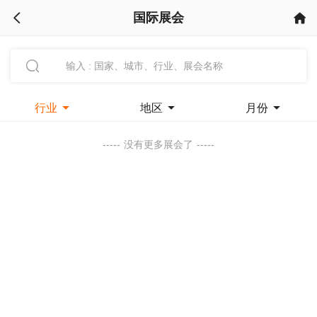
国际展会



行业

地区

月份

-----
没有更多展会了
-----