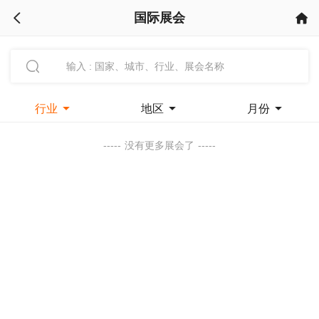
国际展会



行业

地区

月份

-----
没有更多展会了
-----