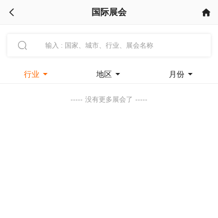
国际展会



行业

地区

月份

-----
没有更多展会了
-----